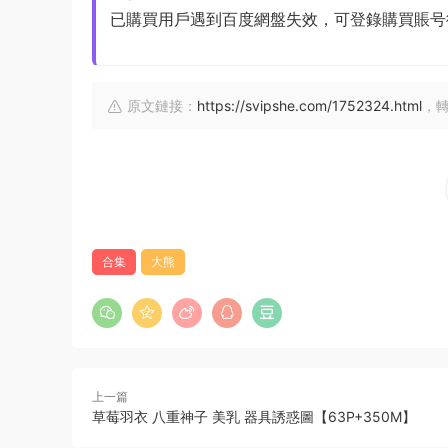
已購買用戶遇到百度網盤失效，可登錄購買賬号
原文鏈接：
https://svipshe.com/1752324.html
，
合集
大熊
上一篇
草莓羽衣 八重神子 美乳 器具誘惑圖【63P+350M】