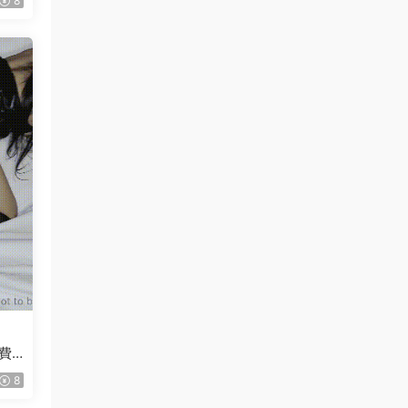
8
付費
8