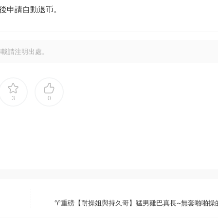
後申請自動退币。
轉載請注明出處。
3
0
♈重磅【耐操姐與持久哥】猛男雞巴真長~無套啪啪操