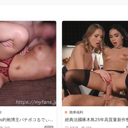
利
跑車福利
fans約炮博主バチボコるでぃ@
經典法國啄木鳥25年高質量新作
uzou原檔高清合集（中）【32
合集（下）【26V+75.21G】
219
6天前
219