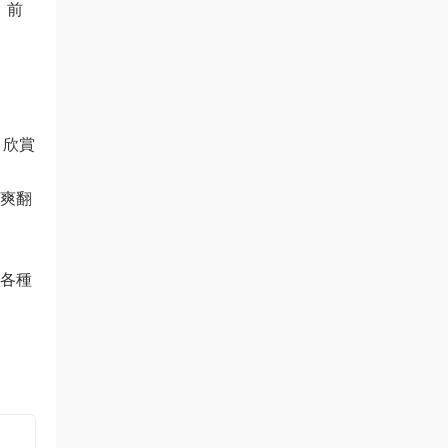
，前
，欣賞
人爽翻
，各種