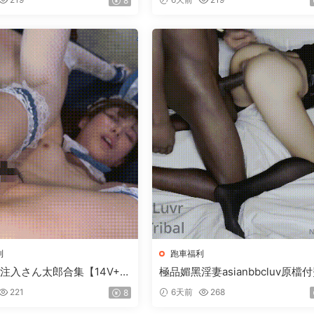
8
7G】
利
跑車福利
子注入さん太郎合集【14V+5
極品媚黑淫妻asianbbcluv原檔
合集【50V+45.37G】
221
6天前
268
8